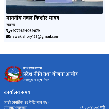
माननीय नवल किशोर यादव
सदस्य
+9779854039679
nawakishory123@gmail.com
मधेश प्रदेश सरकार
प्रदेश नीति तथा योजना आयोग
जनकपुरधाम, धनुषा, नेपाल
कार्यालय समय
जाडो (कार्तिक १६ देखि माघ १५)
(९:००-४:००) बजे
सोमबार-सुक्रबार